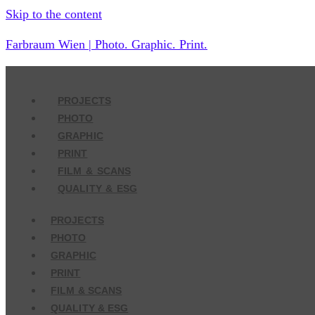
Skip to the content
Farbraum Wien | Photo. Graphic. Print.
PROJECTS
PHOTO
GRAPHIC
PRINT
FILM & SCANS
QUALITY & ESG
PROJECTS
PHOTO
GRAPHIC
PRINT
FILM & SCANS
QUALITY & ESG