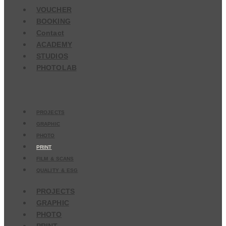
VOUCHER
BOOKING
Contact
ACADEMY
STUDIOS
PHOTOLAB
PROJECTS
GRAPHIC
PHOTO
PRINT
FILM & SCANS
QUALITY & ESG
PROJECTS
GRAPHIC
PHOTO