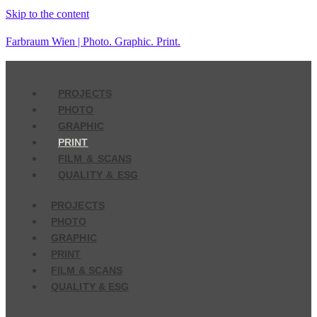
Skip to the content
Farbraum Wien | Photo. Graphic. Print.
PROJECTS
PHOTO
GRAPHIC
PRINT
FILM & SCANS
QUALITY & ESG
PROJECTS
PHOTO
GRAPHIC
PRINT
FILM & SCANS
QUALITY & ESG