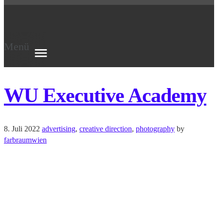
Menü
WU Executive Academy
8. Juli 2022
advertising
,
creative direction
,
photography
by
farbraumwien