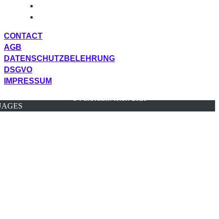
CONTACT
AGB
DATENSCHUTZBELEHRUNG
DSGVO
IMPRESSUM
© Farbraum Wien 2025
UAGES