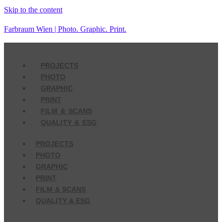
Skip to the content
Farbraum Wien | Photo. Graphic. Print.
PROJECTS
PHOTO
GRAPHIC
PRINT
FILM & SCANS
QUALITY & ESG
PROJECTS
PHOTO
GRAPHIC
PRINT
FILM & SCANS
QUALITY & ESG