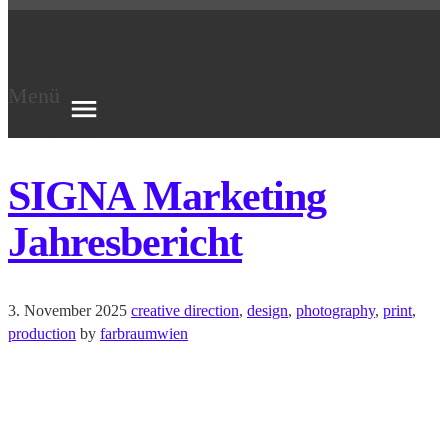
Menü
SIGNA Marketing
Jahresbericht
3. November 2025
creative direction
,
design
,
photography
,
print
,
production
by
farbraumwien