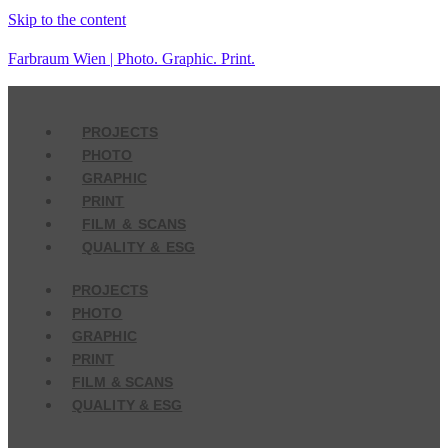
Skip to the content
Farbraum Wien | Photo. Graphic. Print.
PROJECTS
PHOTO
GRAPHIC
PRINT
FILM & SCANS
QUALITY & ESG
PROJECTS
PHOTO
GRAPHIC
PRINT
FILM & SCANS
QUALITY & ESG