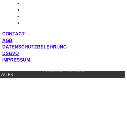
CONTACT
AGB
DATENSCHUTZBELEHRUNG
DSGVO
IMPRESSUM
© Farbraum Wien 2025
UAGES